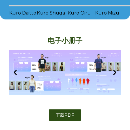
Kuro Daitto
Kuro Shuga
Kuro Oiru
Kuro Mizu
电子小册子
下载PDF