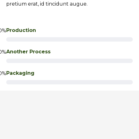
pretium erat, id tincidunt augue.
0
Production
0
Another Process
0
Packaging